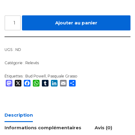
Ajouter au panier
UGS :
ND
Catégorie :
Relevés
Étiquettes :
Bud Powell
,
Pasquale Grasso
Mastodon
X
Facebook
WhatsApp
Tumblr
LinkedIn
Email
Partager
Description
Informations complémentaires
Avis (0)