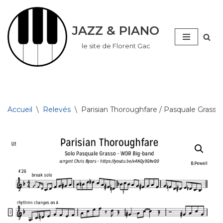
Aller
JAZZ & PIANO
au
le site de Florent Gac
contenu
Accueil
\
Relevés
\
Parisian Thoroughfare / Pasquale Grasso 