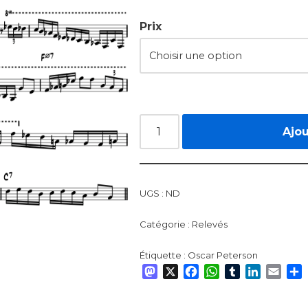
Prix
Ajou
UGS :
ND
Catégorie :
Relevés
Étiquette :
Oscar Peterson
Mastodon
X
Facebook
WhatsApp
Tumblr
LinkedI
Emai
P