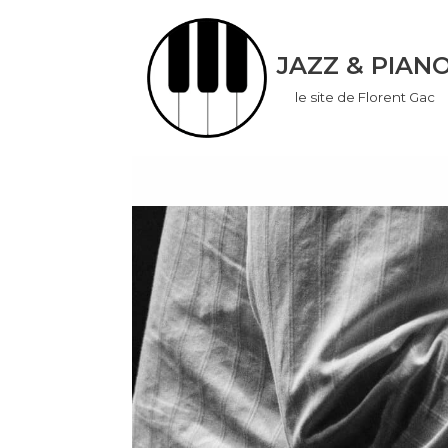
Aller
JAZZ & PIAN
au
le site de Florent Gac
contenu
don
ook
App
r
In
er