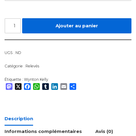
Ajouter au panier
UGS :
ND
Catégorie :
Relevés
Étiquette :
Wynton Kelly
Mastodon
X
Facebook
WhatsApp
Tumblr
LinkedIn
Email
Partager
Description
Informations complémentaires
Avis (0)