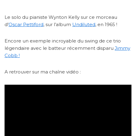
Le solo du pianiste Wynton Kelly sur ce morceau
d’
Oscar Pettiford
, sur l’album
Undiluted
, en 1965 !
Encore un exemple incroyable du swing de ce trio
légendaire avec le batteur récemment disparu
Jimmy
Cobb !
A retrouver sur ma chaîne vidéo :