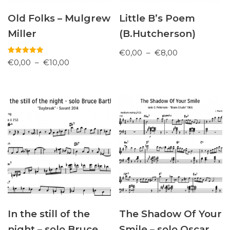
Old Folks – Mulgrew
Little B’s Poem
Miller
(B.Hutcherson)
€
0,00
–
€
8,00
Note
€
0,00
–
€
10,00
5.00
sur 5
In the still of the
The Shadow Of Your
night – solo Bruce
Smile – solo Oscar