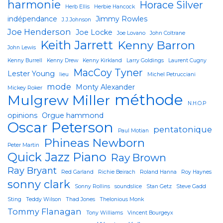
harmonie
Horace Silver
Herb Ellis
Herbie Hancock
indépendance
Jimmy Rowles
J.J.Johnson
Joe Henderson
Joe Locke
Joe Lovano
John Coltrane
Keith Jarrett
Kenny Barron
John Lewis
Kenny Burrell
Kenny Drew
Kenny Kirkland
Larry Goldings
Laurent Cugny
MacCoy Tyner
Lester Young
lieu
Michel Petrucciani
mode
Monty Alexander
Mickey Roker
méthode
Mulgrew Miller
N.H.O.P
opinions
Orgue hammond
Oscar Peterson
pentatonique
Paul Motian
Phineas Newborn
Peter Martin
Quick Jazz Piano
Ray Brown
Ray Bryant
Red Garland
Richie Beirach
Roland Hanna
Roy Haynes
sonny clark
Sonny Rollins
soundslice
Stan Getz
Steve Gadd
Sting
Teddy Wilson
Thad Jones
Thelonious Monk
Tommy Flanagan
Tony Williams
Vincent Bourgeyx