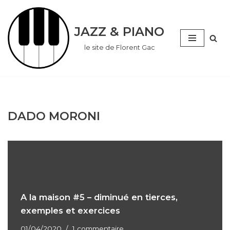
Aller
JAZZ & PIANO
au
le site de Florent Gac
contenu
DADO MORONI
A la maison #5 – diminué en tierces,
exemples et exercices
01/04/2020
1 commentaire