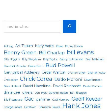
Art Tatum
barry harris
Al Haig
Basie
Benny Golson
bill evans
Benny Green
Bill Charlap
Billy Higgins
Billy Strayhorn
Billy Taylor
Bobby Hutcherson
Brad Mehldau
Bud Powell
Branford Marsalis
Bruce Barth
Cannonball Adderley
Cedar Walton
Charlie Parker
Charlie Rouse
Chick Corea
Dado Moroni
Chet Baker
Dave Brubeck
David Hazeltine
David Reinhardt
Dave Holland
Dexter Gordon
diminuée
divers
Don Byas
Duke Ellington
Ed Thiegpen
Gac
Geoff Keezer
gamme
Ella Fitzgerald
Gaël Horellou
Hank Jones
George Cables
Gershwin
Hampton Hawes