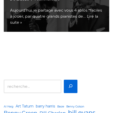
Aujourd’hui, je partage avec vous 4 solos *faciles
à jouer, par quatre grands pianistes de…
Lire la
suite »
Art Tatum
barry harris
Al Haig
Basie
Benny Golson
bill evans
Benny Green