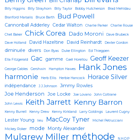
Bill Charlap
Billy Higgins
Billy Strayhorn
Billy Taylor
Bobby Hutcherson
Brad Mehldau
Bud Powell
Branford Marsalis
Bruce Barth
Cannonball Adderley
Cedar Walton
Charlie Parker
Charlie Rouse
Chick Corea
Dado Moroni
Chet Baker
Dave Brubeck
David Hazeltine
David Reinhardt
Dave Holland
Dexter Gordon
diminuée
divers
Don Byas
Duke Ellington
Ed Thiegpen
Gac
Geoff Keezer
gamme
Ella Fitzgerald
Gaël Horellou
Hank Jones
George Cables
Gershwin
Hampton Hawes
harmonie
Horace Silver
Herb Ellis
Herbie Hancock
indépendance
Jimmy Rowles
J.J.Johnson
Joe Henderson
Joe Locke
Joe Lovano
John Coltrane
Keith Jarrett
Kenny Barron
John Lewis
Kenny Burrell
Kenny Drew
Kenny Kirkland
Larry Goldings
Laurent Cugny
MacCoy Tyner
Lester Young
lieu
Michel Petrucciani
mode
Monty Alexander
Mickey Roker
méthode
Mulgrew Miller
N.H.O.P