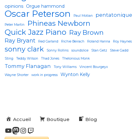
opinions
Orgue hammond
Oscar Peterson
pentatonique
Paul Motian
Phineas Newborn
Peter Martin
Quick Jazz Piano
Ray Brown
Ray Bryant
Red Garland
Richie Beirach
Roland Hanna
Roy Haynes
sonny clark
Sonny Rollins
soundslice
Stan Getz
Steve Gadd
Sting
Teddy Wilson
Thad Jones
Thelonious Monk
Tommy Flanagan
Tony Williams
Vincent Bourgeyx
Wynton Kelly
Wayne Shorter
work in progress
Accueil
Boutique
Blog