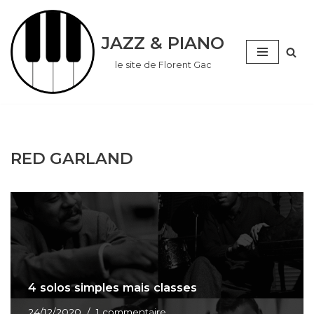
Aller
JAZZ & PIANO
au
le site de Florent Gac
contenu
RED GARLAND
4 solos simples mais classes
24/12/2020
1 commentaire