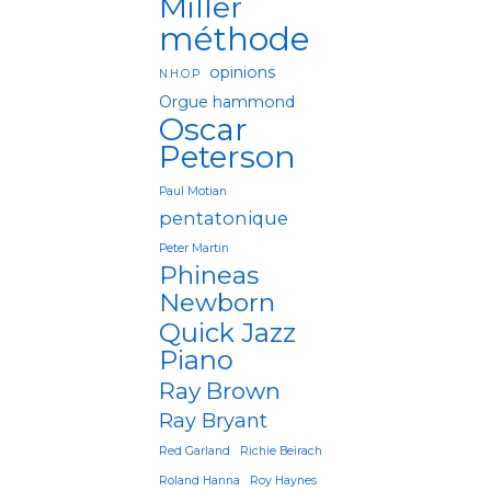
Miller
méthode
opinions
N.H.O.P
Orgue hammond
Oscar
Peterson
Paul Motian
pentatonique
Peter Martin
Phineas
Newborn
Quick Jazz
Piano
Ray Brown
Ray Bryant
Red Garland
Richie Beirach
Roland Hanna
Roy Haynes