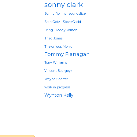
sonny clark
Sonny Rollins
soundslice
Stan Getz
Steve Gadd
Sting
Teddy Wilson
Thad Jones
Thelonious Monk
Tommy Flanagan
Tony Williams
Vincent Bourgeyx
Wayne Shorter
work in progress
Wynton Kelly