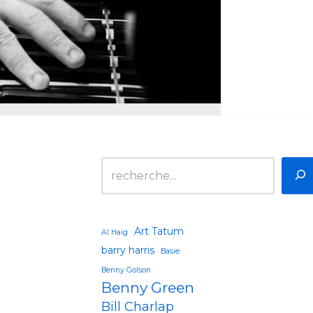
Art Tatum
Al Haig
barry harris
Basie
Benny Golson
Benny Green
Bill Charlap