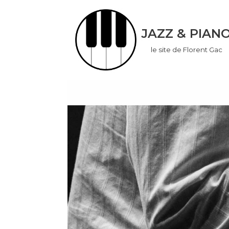
Aller
JAZZ & PIAN
au
le site de Florent Gac
contenu
don
ook
App
r
In
er