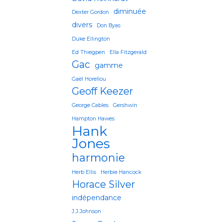
diminuée
Dexter Gordon
divers
Don Byas
Duke Ellington
Ed Thiegpen
Ella Fitzgerald
Gac
gamme
Gaël Horellou
Geoff Keezer
George Cables
Gershwin
Hampton Hawes
Hank
Jones
harmonie
Herb Ellis
Herbie Hancock
Horace Silver
indépendance
J.J.Johnson