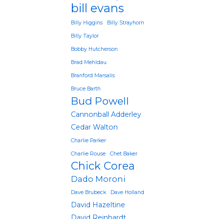
bill evans
Billy Higgins
Billy Strayhorn
Billy Taylor
Bobby Hutcherson
Brad Mehldau
Branford Marsalis
Bruce Barth
Bud Powell
Cannonball Adderley
Cedar Walton
Charlie Parker
Charlie Rouse
Chet Baker
Chick Corea
Dado Moroni
Dave Brubeck
Dave Holland
David Hazeltine
David Reinhardt