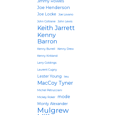
Jimmy Rowles
Joe Henderson
Joe Locke
Joe Lovano
John Coltrane
John Lewis
Keith Jarrett
Kenny
Barron
Kenny Burrell
Kenny Drew
Kenny Kirkland
Larry Goldings
Laurent Cugny
Lester Young
lieu
MacCoy Tyner
Michel Petrucciani
mode
Mickey Roker
Monty Alexander
Mulgrew