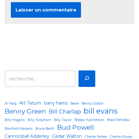
Art Tatum
barry harris
Al Haig
Basie
Benny Golson
bill evans
Benny Green
Bill Charlap
Billy Higgins
Billy Strayhorn
Billy Taylor
Bobby Hutcherson
Brad Mehldau
Bud Powell
Branford Marsalis
Bruce Barth
Cannonball Adderley
Cedar Walton
Charlie Parker
Charlie Rouse