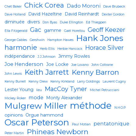
Chick Corea
Dado Moroni
Chet Baker
Dave Brubeck
David Hazeltine
David Reinhardt
Dave Holland
Dexter Gordon
diminuée
divers
Don Byas
Duke Ellington
Ed Thiegpen
Gac
Geoff Keezer
gamme
Ella Fitzgerald
Gaël Horellou
Hank Jones
George Cables
Gershwin
Hampton Hawes
harmonie
Horace Silver
Herb Ellis
Herbie Hancock
indépendance
Jimmy Rowles
J.J.Johnson
Joe Henderson
Joe Locke
Joe Lovano
John Coltrane
Keith Jarrett
Kenny Barron
John Lewis
Kenny Burrell
Kenny Drew
Kenny Kirkland
Larry Goldings
Laurent Cugny
MacCoy Tyner
Lester Young
lieu
Michel Petrucciani
mode
Monty Alexander
Mickey Roker
méthode
Mulgrew Miller
N.H.O.P
opinions
Orgue hammond
Oscar Peterson
pentatonique
Paul Motian
Phineas Newborn
Peter Martin