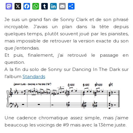
M
X
F
W
T
L
E
P
a
a
h
u
i
m
a
s
c
a
m
n
a
r
Je suis un grand fan de Sonny Clark et de son phrasé
t
e
t
b
k
i
t
incroyable. J’avais un plan dans la tête depuis
o
b
s
l
e
l
a
quelques temps, plutôt souvent joué par les pianistes,
d
o
A
r
d
g
mais impossible de retrouver la version exacte du son
o
o
p
I
e
que j’entendais.
n
k
p
n
r
Et puis, finalement, j’ai retrouvé le passage en
question.
A la fin du solo de Sonny sur Dancing In The Dark sur
l’album
Standards
Une cadence chromatique assez simple, mais j’aime
beaucoup les voicings de #9 mais avec la 13ème juste.