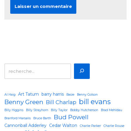
Art Tatum
barry harris
Al Haig
Basie
Benny Golson
bill evans
Benny Green
Bill Charlap
Billy Higgins
Billy Strayhorn
Billy Taylor
Bobby Hutcherson
Brad Mehldau
Bud Powell
Branford Marsalis
Bruce Barth
Cannonball Adderley
Cedar Walton
Charlie Parker
Charlie Rouse