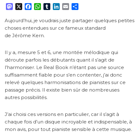
M
X
F
W
T
L
E
P
a
a
h
u
i
m
a
s
c
a
m
n
a
r
Aujourd’hui, je voudrais juste partager quelques petites
t
e
t
b
k
i
t
choses entendues sur ce fameux standard
o
b
s
l
e
l
a
de Jérôme Kern.
d
o
A
r
d
g
o
o
p
I
e
Il y a, mesure 5 et 6, une montée mélodique qui
n
k
p
n
r
déroute parfois les débutants quant il s’agit de
l’harmoniser. Le Real Book n’étant pas une source
suffisamment fiable pour s’en contenter, j’ai donc
relevé quelques harmonisations de pianistes sur ce
passage précis. Il existe bien sûr de nombreuses
autres possibilités.
J’ai choisi ces versions en particulier, car il s’agit à
chaque fois d’un disque incroyable et indispensable, à
mon avis, pour tout pianiste sensible à cette musique.