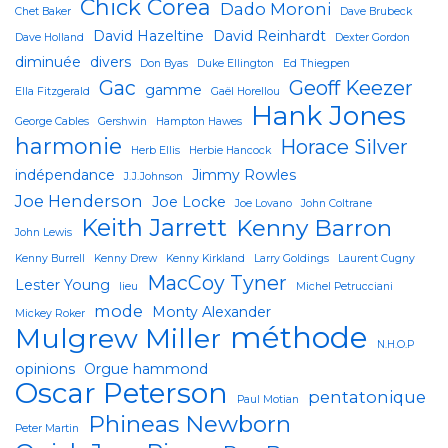
Chick Corea
Dado Moroni
Chet Baker
Dave Brubeck
David Hazeltine
David Reinhardt
Dave Holland
Dexter Gordon
diminuée
divers
Don Byas
Duke Ellington
Ed Thiegpen
Gac
Geoff Keezer
gamme
Ella Fitzgerald
Gaël Horellou
Hank Jones
George Cables
Gershwin
Hampton Hawes
harmonie
Horace Silver
Herb Ellis
Herbie Hancock
indépendance
Jimmy Rowles
J.J.Johnson
Joe Henderson
Joe Locke
Joe Lovano
John Coltrane
Keith Jarrett
Kenny Barron
John Lewis
Kenny Burrell
Kenny Drew
Kenny Kirkland
Larry Goldings
Laurent Cugny
MacCoy Tyner
Lester Young
lieu
Michel Petrucciani
mode
Monty Alexander
Mickey Roker
méthode
Mulgrew Miller
N.H.O.P
opinions
Orgue hammond
Oscar Peterson
pentatonique
Paul Motian
Phineas Newborn
Peter Martin