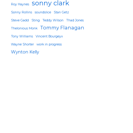
sonny clark
Roy Haynes
Sonny Rollins
soundslice
Stan Getz
Steve Gadd
Sting
Teddy Wilson
Thad Jones
Tommy Flanagan
Thelonious Monk
Tony Williams
Vincent Bourgeyx
Wayne Shorter
work in progress
Wynton Kelly