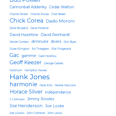
Cannonball Adderley
Cedar Walton
Charlie Parker
Charlie Rouse
Chet Baker
Chick Corea
Dado Moroni
Dave Brubeck
Dave Holland
David Hazeltine
David Reinhardt
diminuée
divers
Dexter Gordon
Don Byas
Duke Ellington
Ed Thiegpen
Ella Fitzgerald
Gac
gamme
Gaël Horellou
Geoff Keezer
George Cables
Gershwin
Hampton Hawes
Hank Jones
harmonie
Herb Ellis
Herbie Hancock
Horace Silver
indépendance
Jimmy Rowles
J.J.Johnson
Joe Henderson
Joe Locke
Joe Lovano
John Coltrane
John Lewis