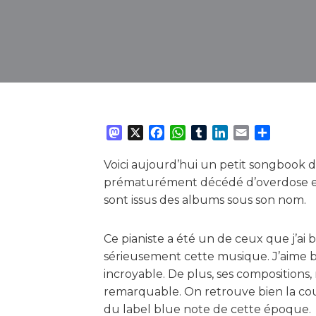
M
X
F
W
T
L
E
P
a
a
h
u
i
m
a
s
c
a
m
n
a
r
Voici aujourd’hui un petit songbook 
t
e
t
b
k
i
t
prématurément décédé d’overdose en 
o
b
s
l
e
l
a
sont issus des albums sous son nom.
d
o
A
r
d
g
o
o
p
I
e
Ce pianiste a été un de ceux que j’ai
n
k
p
n
r
sérieusement cette musique. J’aime b
incroyable. De plus, ses compositions,
remarquable. On retrouve bien la cou
du label blue note de cette époque.