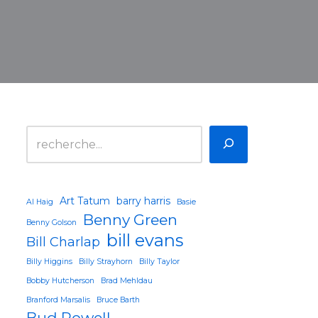
Art Tatum
barry harris
Al Haig
Basie
Benny Green
Benny Golson
bill evans
Bill Charlap
Billy Higgins
Billy Strayhorn
Billy Taylor
Bobby Hutcherson
Brad Mehldau
Branford Marsalis
Bruce Barth
Bud Powell