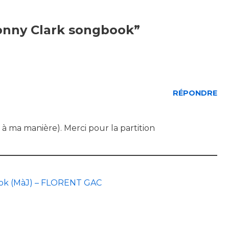
onny Clark songbook”
RÉPONDRE
is à ma manière). Merci pour la partition
ok (MàJ) – FLORENT GAC