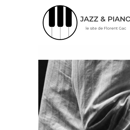
Aller
JAZZ & PIAN
au
le site de Florent Gac
contenu
don
ook
App
r
In
er