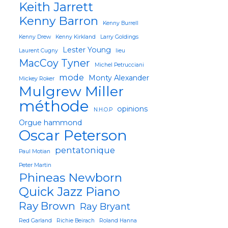
Keith Jarrett
Kenny Barron
Kenny Burrell
Kenny Drew
Kenny Kirkland
Larry Goldings
Lester Young
Laurent Cugny
lieu
MacCoy Tyner
Michel Petrucciani
mode
Monty Alexander
Mickey Roker
Mulgrew Miller
méthode
opinions
N.H.O.P
Orgue hammond
Oscar Peterson
pentatonique
Paul Motian
Peter Martin
Phineas Newborn
Quick Jazz Piano
Ray Brown
Ray Bryant
Red Garland
Richie Beirach
Roland Hanna