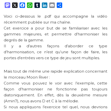
M
X
F
W
T
L
E
P
a
a
h
u
i
m
a
s
c
a
m
n
a
r
Voici ci-dessous le .pdf qui accompagne la vidéo
t
e
t
b
k
i
t
récemment publiée sur ma chaîne.
o
b
s
l
e
l
a
Cet exercice a pour but de se familiariser avec les
d
o
A
r
d
g
gammes majeures, et permettre d’harmoniser les
o
o
p
I
e
degrés de la gamme.
n
k
p
n
r
Il y a d’autres façons d’aborder ce type
d’harmonisation, ce n’est qu’une façon de faire, les
portes d’entrées vers ce type de jeu sont multiples.
Mais tout de même une rapide explication concernant
le morceau Moon River :
Comme vous pouvez le voir avec l’exemple, cette
façon d’harmoniser ne fonctionne pas toujours
diatoniquement. En effet, dès la deuxième mesure
(Amin7), nous avons D et C à la mélodie.
Si nous appliquons l’exercice tel quel, nous devrions