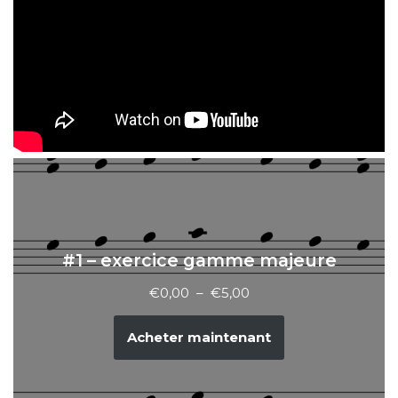
#1 – exercice gamme majeure
€
0,00
–
€
5,00
Acheter maintenant