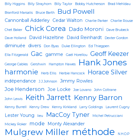
Billy Higgins
Billy Strayhorn
Billy Taylor
Bobby Hutcherson
Brad Mehldau
Bud Powell
Branford Marsalis
Bruce Barth
Cannonball Adderley
Cedar Walton
Charlie Parker
Charlie Rouse
Chick Corea
Dado Moroni
Chet Baker
Dave Brubeck
David Hazeltine
David Reinhardt
Dave Holland
Dexter Gordon
diminuée
divers
Don Byas
Duke Ellington
Ed Thiegpen
Gac
Geoff Keezer
gamme
Ella Fitzgerald
Gaël Horellou
Hank Jones
George Cables
Gershwin
Hampton Hawes
harmonie
Horace Silver
Herb Ellis
Herbie Hancock
indépendance
Jimmy Rowles
J.J.Johnson
Joe Henderson
Joe Locke
Joe Lovano
John Coltrane
Keith Jarrett
Kenny Barron
John Lewis
Kenny Burrell
Kenny Drew
Kenny Kirkland
Larry Goldings
Laurent Cugny
MacCoy Tyner
Lester Young
lieu
Michel Petrucciani
mode
Monty Alexander
Mickey Roker
méthode
Mulgrew Miller
N.H.O.P