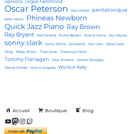
opinions
Orgue hammond
Oscar Peterson
pentatonique
Paul Motian
Phineas Newborn
Peter Martin
Quick Jazz Piano
Ray Brown
Ray Bryant
Red Garland
Richie Beirach
Roland Hanna
Roy Haynes
sonny clark
Sonny Rollins
soundslice
Stan Getz
Steve Gadd
Sting
Teddy Wilson
Thad Jones
Thelonious Monk
Tommy Flanagan
Tony Williams
Vincent Bourgeyx
Wynton Kelly
Wayne Shorter
work in progress
Accueil
Boutique
Blog