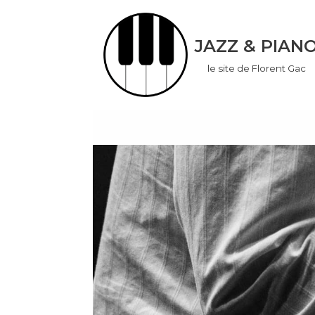
Aller
JAZZ & PIAN
au
le site de Florent Gac
contenu
don
ook
App
r
In
er