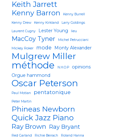
Keith Jarrett
Kenny Barron
Kenny Burrell
Kenny Drew
Kenny Kirkland
Larry Goldings
Lester Young
Laurent Cugny
lieu
MacCoy Tyner
Michel Petrucciani
mode
Monty Alexander
Mickey Roker
Mulgrew Miller
méthode
opinions
N.H.O.P
Orgue hammond
Oscar Peterson
pentatonique
Paul Motian
Peter Martin
Phineas Newborn
Quick Jazz Piano
Ray Brown
Ray Bryant
Red Garland
Richie Beirach
Roland Hanna