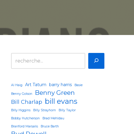
Art Tatum
barry harris
Al Haig
Basie
Benny Green
Benny Golson
bill evans
Bill Charlap
Billy Higgins
Billy Strayhorn
Billy Taylor
Bobby Hutcherson
Brad Mehldau
Branford Marsalis
Bruce Barth
Bud Powell