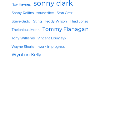
sonny clark
Roy Haynes
Sonny Rollins
soundslice
Stan Getz
Steve Gadd
Sting
Teddy Wilson
Thad Jones
Tommy Flanagan
Thelonious Monk
Tony Williams
Vincent Bourgeyx
Wayne Shorter
work in progress
Wynton Kelly