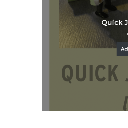
Quick J
Ac