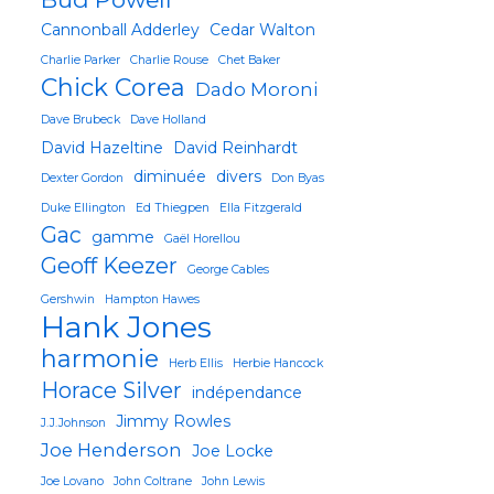
Cannonball Adderley
Cedar Walton
Charlie Parker
Charlie Rouse
Chet Baker
Chick Corea
Dado Moroni
Dave Brubeck
Dave Holland
David Hazeltine
David Reinhardt
diminuée
divers
Dexter Gordon
Don Byas
Duke Ellington
Ed Thiegpen
Ella Fitzgerald
Gac
gamme
Gaël Horellou
Geoff Keezer
George Cables
Gershwin
Hampton Hawes
Hank Jones
harmonie
Herb Ellis
Herbie Hancock
Horace Silver
indépendance
Jimmy Rowles
J.J.Johnson
Joe Henderson
Joe Locke
Joe Lovano
John Coltrane
John Lewis