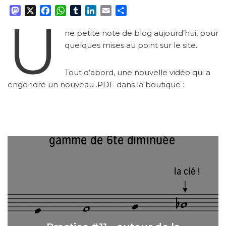
M
X
F
W
T
L
E
P
U
a
a
h
u
i
m
a
s
c
a
m
n
a
r
ne petite note de blog aujourd’hui, pour
t
e
t
b
k
i
t
quelques mises au point sur le site.
o
b
s
l
e
l
a
d
o
A
r
d
g
Tout d’abord, une nouvelle vidéo qui a
o
o
p
I
e
engendré un nouveau .PDF dans la boutique :
n
k
p
n
r