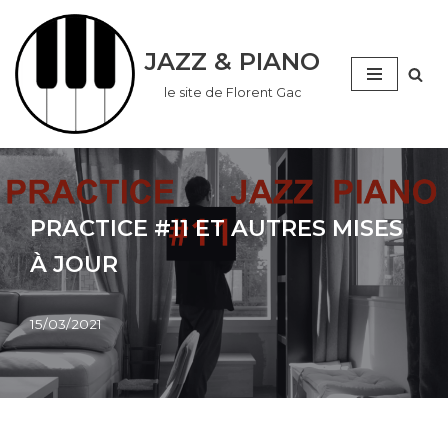
Aller
JAZZ & PIANO
au
le site de Florent Gac
contenu
PRACTICE #11 ET AUTRES MISES
À JOUR
15/03/2021