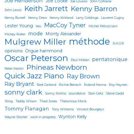
Joe Henderson
Joe Locke
Joe Lovano
John Coltrane
Keith Jarrett
Kenny Barron
John Lewis
Kenny Burrell
Kenny Drew
Kenny Kirkland
Larry Goldings
Laurent Cugny
MacCoy Tyner
Lester Young
lieu
Michel Petrucciani
mode
Monty Alexander
Mickey Roker
méthode
Mulgrew Miller
N.H.O.P
opinions
Orgue hammond
Oscar Peterson
pentatonique
Paul Motian
Phineas Newborn
Peter Martin
Quick Jazz Piano
Ray Brown
Ray Bryant
Red Garland
Richie Beirach
Roland Hanna
Roy Haynes
sonny clark
Sonny Rollins
soundslice
Stan Getz
Steve Gadd
Sting
Teddy Wilson
Thad Jones
Thelonious Monk
Tommy Flanagan
Tony Williams
Vincent Bourgeyx
Wynton Kelly
Wayne Shorter
work in progress