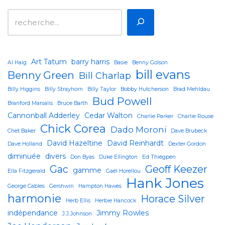
Art Tatum
barry harris
Al Haig
Basie
Benny Golson
bill evans
Benny Green
Bill Charlap
Billy Higgins
Billy Strayhorn
Billy Taylor
Bobby Hutcherson
Brad Mehldau
Bud Powell
Branford Marsalis
Bruce Barth
Cannonball Adderley
Cedar Walton
Charlie Parker
Charlie Rouse
Chick Corea
Dado Moroni
Chet Baker
Dave Brubeck
David Hazeltine
David Reinhardt
Dave Holland
Dexter Gordon
diminuée
divers
Don Byas
Duke Ellington
Ed Thiegpen
Gac
Geoff Keezer
gamme
Ella Fitzgerald
Gaël Horellou
Hank Jones
George Cables
Gershwin
Hampton Hawes
harmonie
Horace Silver
Herb Ellis
Herbie Hancock
indépendance
Jimmy Rowles
J.J.Johnson