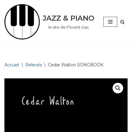
Aller
JAZZ & PIANO
au
le site de Florent Gac
contenu
Accueil
\
Relevés
\
Cedar Walton SONGBOOK