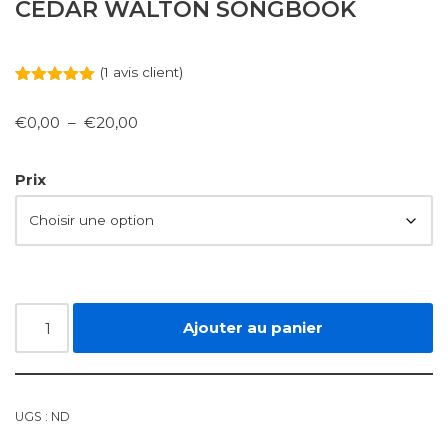
CEDAR WALTON SONGBOOK
(
1
avis client)
Noté
1
5.00
sur 5
€
0,00
–
€
20,00
basé sur
notation
client
Prix
Ajouter au panier
UGS :
ND