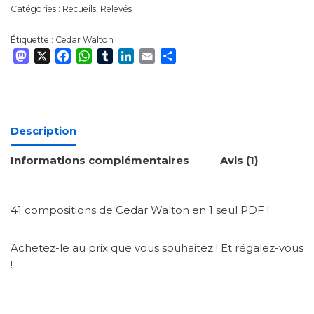
Catégories :
Recueils
,
Relevés
Étiquette :
Cedar Walton
Mastodon
X
Facebook
WhatsApp
Tumblr
LinkedIn
Email
Partager
Description
Informations complémentaires
Avis (1)
41 compositions de Cedar Walton en 1 seul PDF !
Achetez-le au prix que vous souhaitez ! Et régalez-vous
!